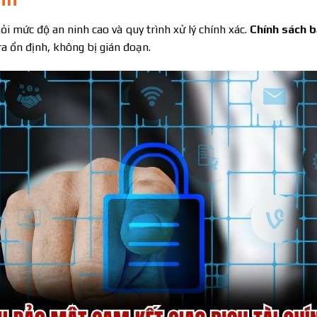
hỏi mức độ an ninh cao và quy trình xử lý chính xác.
Chính sách 
a ổn định, không bị gián đoạn.