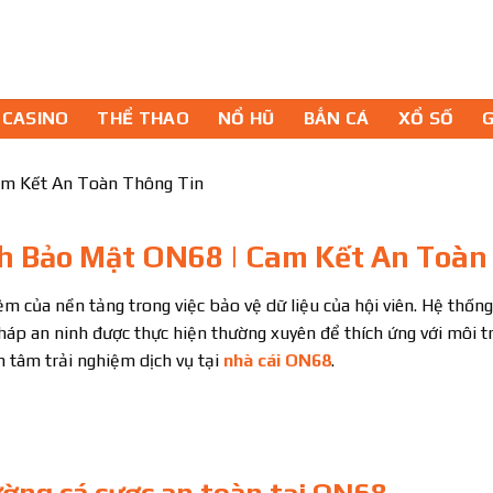
CASINO
THỂ THAO
NỔ HŨ
BẮN CÁ
XỔ SỐ
G
am Kết An Toàn Thông Tin
h Bảo Mật ON68 | Cam Kết An Toàn
m của nền tảng trong việc bảo vệ dữ liệu của hội viên. Hệ thống 
háp an ninh được thực hiện thường xuyên để thích ứng với môi tr
n tâm trải nghiệm dịch vụ tại
nhà cái ON68
.