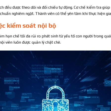
ịch đều được theo dõi và đối chiếu tự động. Cơ chế kiểm tra giú
u chuẩn nghiêm ngặt. Thành viên có thể yên tâm khi thực hiện gia
ệc kiểm soát nội bộ
m hạn chế tối đa rủi ro phát sinh từ yếu tố con người trong qu
ội viên luôn được quản lý chặt chẽ.