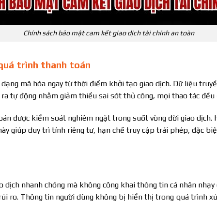
Chính sách bảo mật cam kết giao dịch tài chính an toàn
quá trình thanh toán
ạng mã hóa ngay từ thời điểm khởi tạo giao dịch. Dữ liệu truyề
ễn ra tự động nhằm giảm thiểu sai sót thủ công, mọi thao tác đều
toán được kiểm soát nghiêm ngặt trong suốt vòng đời giao dịch. H
ày giúp duy trì tính riêng tư, hạn chế truy cập trái phép, đặc b
ao dịch nhanh chóng mà không công khai thông tin cá nhân nhạy
 ro. Thông tin người dùng không bị hiển thị trong quá trình xử l