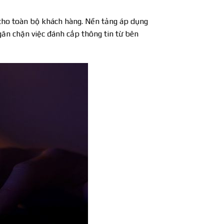
 cho toàn bộ khách hàng. Nền tảng áp dụng
găn chặn việc đánh cắp thông tin từ bên