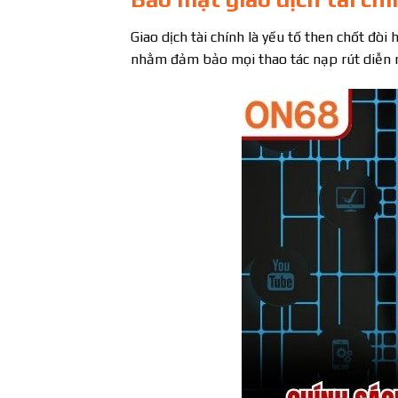
Giao dịch tài chính là yếu tố then chốt đòi 
nhằm đảm bảo mọi thao tác nạp rút diễn r