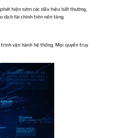
p phát hiện sớm các dấu hiệu bất thường,
o dịch tài chính trên nền tảng.
á trình vận hành hệ thống. Mọi quyền truy