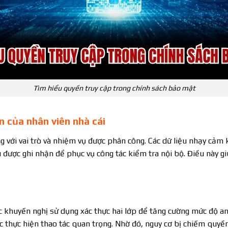
Tìm hiểu quyền truy cập trong chính sách bảo mật
n của nhân viên nhà cái
g với vai trò và nhiệm vụ được phân công. Các dữ liệu nhạy cảm
 được ghi nhận để phục vụ công tác kiểm tra nội bộ. Điều này 
 khuyến nghị sử dụng xác thực hai lớp để tăng cường mức độ an
 thực hiện thao tác quan trọng. Nhờ đó, nguy cơ bị chiếm quyề