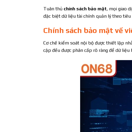
Tuân thủ
chính sách bảo mật
, mọi giao d
đặc biệt dữ liệu tài chính quản lý theo tiê
Chính sách bảo mật về vi
Cơ chế kiểm soát nội bộ được thiết lập nhằ
cập đều được phân cấp rõ ràng để dữ liệu h