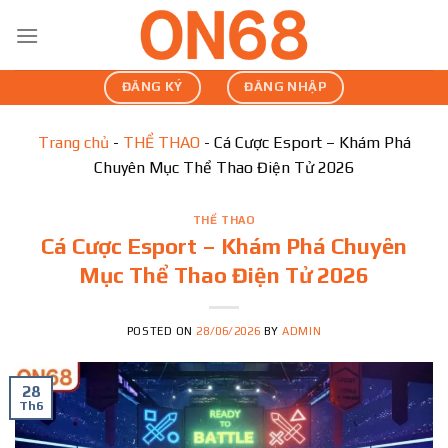
Skip
to
content
ĐĂNG KÝ
ĐĂNG NHẬP
Trang chủ
-
THỂ THAO
-
Cá Cược Esport – Khám Phá
Chuyên Mục Thể Thao Điện Tử 2026
THỂ THAO
Cá Cược Esport – Khám Phá Chuyên
Mục Thể Thao Điện Tử 2026
POSTED ON
28/06/2026
BY
ADMIN
28
Th6