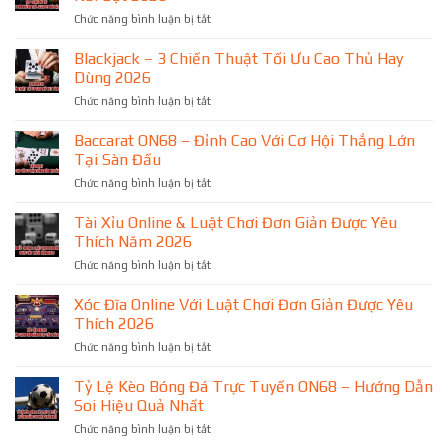
ON68
Hiện
ở
Chức năng bình luận bị tắt
Và
Nay
Top
Những
Năm
Game
Blackjack – 3 Chiến Thuật Tối Ưu Cao Thủ Hay
Phương
2026
Nổ
Pháp
Dùng 2026
Hũ
Thường
ở
Chức năng bình luận bị tắt
–
Được
Blackjack
Khám
Sử
–
Baccarat ON68 – Đỉnh Cao Với Cơ Hội Thắng Lớn
Phá
Dụng
3
Những
Tại Sàn Đấu
Chiến
Trò
ở
Chức năng bình luận bị tắt
Thuật
Jackpot
Baccarat
Tối
Nổi
ON68
Tài Xỉu Online & Luật Chơi Đơn Giản Được Yêu
Ưu
Bật
–
Cao
Thích Năm 2026
2026
Đỉnh
Thủ
ở
Chức năng bình luận bị tắt
Cao
Hay
Tài
Với
Dùng
Xỉu
Xóc Đĩa Online Với Luật Chơi Đơn Giản Được Yêu
Cơ
2026
Online
Hội
Thích 2026
&
Thắng
ở
Chức năng bình luận bị tắt
Luật
Lớn
Xóc
Chơi
Tại
Đĩa
Tỷ Lệ Kèo Bóng Đá Trực Tuyến ON68 – Hướng Dẫn
Đơn
Sàn
Online
Giản
Soi Hiệu Quả Nhất
Đấu
Với
Được
ở
Chức năng bình luận bị tắt
Luật
Yêu
Tỷ