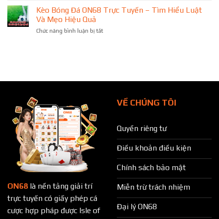
Chơi
Thích
Lệ
Kèo Bóng Đá ON68 Trực Tuyến – Tìm Hiểu Luật
Đơn
Năm
Kèo
Giản
Và Mẹo Hiệu Quả
2026
Bóng
Được
ở
Chức năng bình luận bị tắt
Đá
Yêu
Kèo
Trực
Thích
Bóng
Tuyến
2026
Đá
ON68
ON68
–
Trực
Hướng
Tuyến
Dẫn
–
Soi
Tìm
Hiệu
VỀ CHÚNG TÔI
Hiểu
Quả
Luật
Nhất
Và
Quyền riêng tư
Mẹo
Hiệu
Điều khoản điều kiện
Quả
Chính sách bảo mật
ON68
là nền tảng giải trí
Miễn trừ trách nhiệm
trực tuyến có giấy phép cá
Đại lý ON68
cược hợp pháp được Isle of