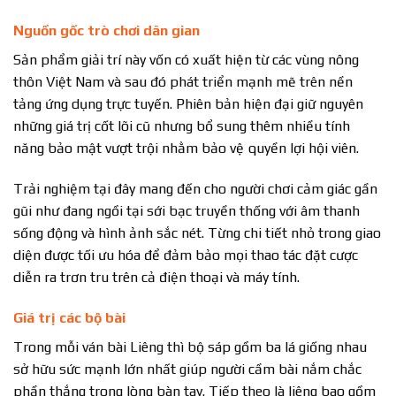
Nguồn gốc trò chơi dân gian
Sản phẩm giải trí này vốn có xuất hiện từ các vùng nông
thôn Việt Nam và sau đó phát triển mạnh mẽ trên nền
tảng ứng dụng trực tuyến. Phiên bản hiện đại giữ nguyên
những giá trị cốt lõi cũ nhưng bổ sung thêm nhiều tính
năng bảo mật vượt trội nhằm bảo vệ quyền lợi hội viên.
Trải nghiệm tại đây mang đến cho người chơi cảm giác gần
gũi như đang ngồi tại sới bạc truyền thống với âm thanh
sống động và hình ảnh sắc nét. Từng chi tiết nhỏ trong giao
diện được tối ưu hóa để đảm bảo mọi thao tác đặt cược
diễn ra trơn tru trên cả điện thoại và máy tính.
Giá trị các bộ bài
Trong mỗi ván bài Liêng thì bộ sáp gồm ba lá giống nhau
sở hữu sức mạnh lớn nhất giúp người cầm bài nắm chắc
phần thắng trong lòng bàn tay. Tiếp theo là liêng bao gồm