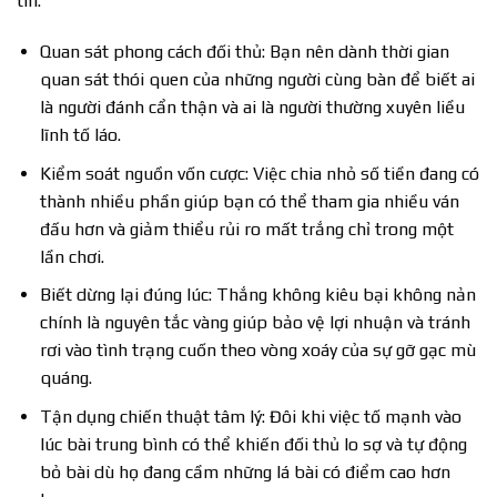
tin.
Quan sát phong cách đối thủ: Bạn nên dành thời gian
quan sát thói quen của những người cùng bàn để biết ai
là người đánh cẩn thận và ai là người thường xuyên liều
lĩnh tố láo.
Kiểm soát nguồn vốn cược: Việc chia nhỏ số tiền đang có
thành nhiều phần giúp bạn có thể tham gia nhiều ván
đấu hơn và giảm thiểu rủi ro mất trắng chỉ trong một
lần chơi.
Biết dừng lại đúng lúc: Thắng không kiêu bại không nản
chính là nguyên tắc vàng giúp bảo vệ lợi nhuận và tránh
rơi vào tình trạng cuốn theo vòng xoáy của sự gỡ gạc mù
quáng.
Tận dụng chiến thuật tâm lý: Đôi khi việc tố mạnh vào
lúc bài trung bình có thể khiến đối thủ lo sợ và tự động
bỏ bài dù họ đang cầm những lá bài có điểm cao hơn