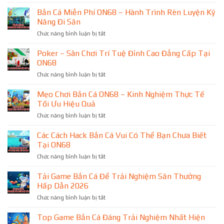
Phỏm
–
Bắn Cá Miễn Phí ON68 – Hành Trình Rèn Luyện Kỹ
Game
Năng Đi Săn
Bài
ở
Chức năng bình luận bị tắt
Chiến
Bắn
Thuật
Cá
Poker – Sân Chơi Trí Tuệ Đỉnh Cao Đẳng Cấp Tại
Quen
Miễn
Thuộc
ON68
Phí
Được
ở
Chức năng bình luận bị tắt
ON68
Yêu
Poker
–
Thích
–
Mẹo Chơi Bắn Cá ON68 – Kinh Nghiệm Thực Tế
Hành
2026
Sân
Trình
Tối Ưu Hiệu Quả
Chơi
Rèn
ở
Chức năng bình luận bị tắt
Trí
Luyện
Mẹo
Tuệ
Kỹ
Chơi
Các Cách Hack Bắn Cá Vui Có Thể Bạn Chưa Biết
Đỉnh
Năng
Bắn
Cao
Tại ON68
Đi
Cá
Đẳng
Săn
ở
Chức năng bình luận bị tắt
ON68
Cấp
Các
–
Tại
Cách
Tải Game Bắn Cá Để Trải Nghiệm Săn Thưởng
Kinh
ON68
Hack
Nghiệm
Hấp Dẫn 2026
Bắn
Thực
ở
Chức năng bình luận bị tắt
Cá
Tế
Tải
Vui
Tối
Game
Top Game Bắn Cá Đáng Trải Nghiệm Nhất Hiện
Có
Ưu
Bắn