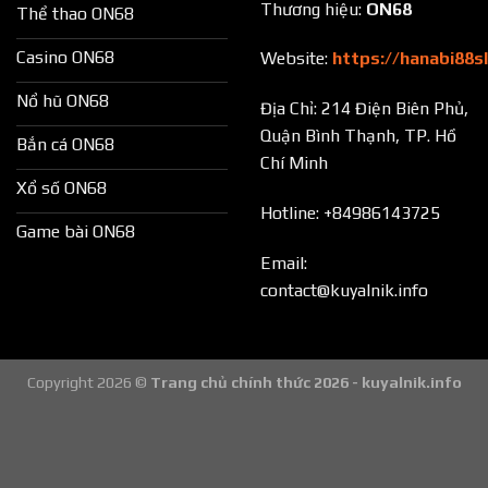
Thương hiệu:
ON68
Thể thao ON68
Casino ON68
Website:
https://hanabi88s
Nổ hũ ON68
Địa Chỉ: 214 Điện Biên Phủ,
Quận Bình Thạnh, TP. Hồ
Bắn cá ON68
Chí Minh
Xổ số ON68
Hotline: +84986143725
Game bài ON68
Email:
contact@kuyalnik.info
Copyright 2026 ©
Trang chủ chính thức 2026 - kuyalnik.info