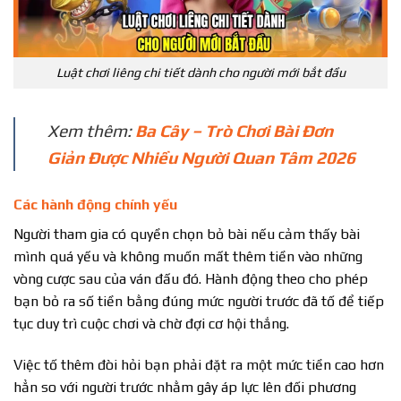
Luật chơi liêng chi tiết dành cho người mới bắt đầu
Xem thêm:
Ba Cây – Trò Chơi Bài Đơn
Giản Được Nhiều Người Quan Tâm 2026
Các hành động chính yếu
Người tham gia có quyền chọn bỏ bài nếu cảm thấy bài
mình quá yếu và không muốn mất thêm tiền vào những
vòng cược sau của ván đấu đó. Hành động theo cho phép
bạn bỏ ra số tiền bằng đúng mức người trước đã tố để tiếp
tục duy trì cuộc chơi và chờ đợi cơ hội thắng.
Việc tố thêm đòi hỏi bạn phải đặt ra một mức tiền cao hơn
hẳn so với người trước nhằm gây áp lực lên đối phương