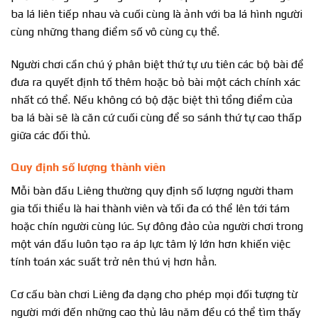
ba lá liên tiếp nhau và cuối cùng là ảnh với ba lá hình người
cùng những thang điểm số vô cùng cụ thể.
Người chơi cần chú ý phân biệt thứ tự ưu tiên các bộ bài để
đưa ra quyết định tố thêm hoặc bỏ bài một cách chính xác
nhất có thể. Nếu không có bộ đặc biệt thì tổng điểm của
ba lá bài sẽ là căn cứ cuối cùng để so sánh thứ tự cao thấp
giữa các đối thủ.
Quy định số lượng thành viên
Mỗi bàn đấu Liêng thường quy định số lượng người tham
gia tối thiểu là hai thành viên và tối đa có thể lên tới tám
hoặc chín người cùng lúc. Sự đông đảo của người chơi trong
một ván đấu luôn tạo ra áp lực tâm lý lớn hơn khiến việc
tính toán xác suất trở nên thú vị hơn hẳn.
Cơ cấu bàn chơi Liêng đa dạng cho phép mọi đối tượng từ
người mới đến những cao thủ lâu năm đều có thể tìm thấy