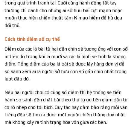
trong quá trình tranh tài. Cuối cùng hành động tất tay
thường chỉ dành cho những ai sở hữu bài cực mạnh hoặc
muốn thực hiện chiến thuật tâm lý mạo hiểm để hù dọa
đối thủ.
Cách tính điểm số cụ thể
Điểm của các lá bài từ hai đến chín sẽ tương ứng với con số
in trên đó trong khi lá mười và các lá hình sẽ tính là không
điểm. Tổng điểm của ba lá bài sẽ được lấy hàng đơn vị để
so sánh xem ai là người sở hữu con số gần chín nhất trong
lượt đấu đó.
Nếu hai người chơi có cùng số điểm thì hệ thống sẽ tiến
hành so sánh đến chất bài theo thứ tự ưu tiên giảm dần từ
cơ rô nhép cho tới bích. Quy tắc này đảm bảo rằng mỗi ván
Liêng đều sẽ tìm ra được một người chiến thắng duy nhất
mà không xảy ra tình trạng hòa vốn giữa các bên.